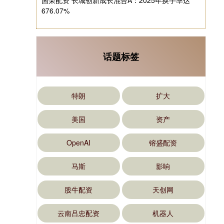
国荣配资 长城创新成长混合A：2025年换手率达
676.07%
话题标签
特朗
扩大
美国
资产
OpenAI
镕盛配资
马斯
影响
股牛配资
天创网
云南吕忠配资
机器人