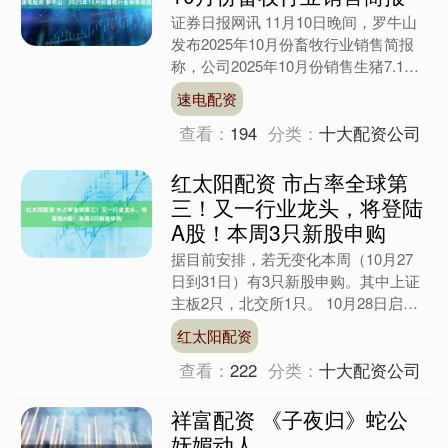
证券日报网讯 11月10日晚间，罗牛山
发布2025年10月份畜牧行业销售简报
称，公司2025年10月份销售生猪7.15
万头，环比增长13.84%，同比增长
速电配资
57.....
查看：
194
分类：
十大配资公司
红太阳配资 市占率全球第
三！又一行业龙头，将登陆
A股！本周3只新股申购
据目前安排，若无变化本周（10月27
日到31日）有3只新股申购。其中上证
主板2只，北交所1只。 10月28日启动
申购的上证主板新股德力佳是高速重载
红太阳配资
精密齿轮传动产....
查看：
222
分类：
十大配资公司
祥富配资 《子夜归》蛇公
妩媚动人