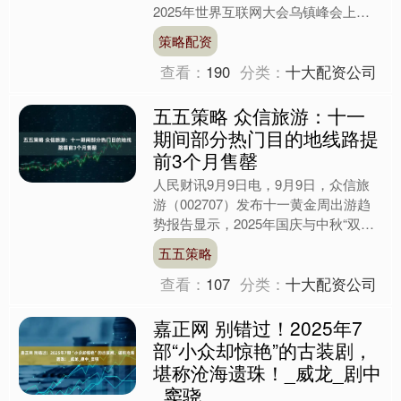
2025年世界互联网大会乌镇峰会上指
出，中国正着眼于用先进技术为传统产
策略配资
业赋能，优势在于能....
查看：
190
分类：
十大配资公司
五五策略 众信旅游：十一
期间部分热门目的地线路提
前3个月售罄
人民财讯9月9日电，9月9日，众信旅
游（002707）发布十一黄金周出游趋
势报告显示，2025年国庆与中秋“双节
合一”形成8天假期，国内游与出境游呈
五五策略
现“双向繁荣....
查看：
107
分类：
十大配资公司
嘉正网 别错过！2025年7
部“小众却惊艳”的古装剧，
堪称沧海遗珠！_威龙_剧中
_窦骁