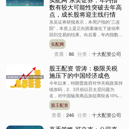
数有较大可能性突破去年高
点，成长股将迎主线行情
东吴证券研报表示，本周沪指的“三连
阳”，本质上是正向因素催化下波动率
回归交易的结果。向后看，年内指数有
较大可能性突破去年高点。中长期而
实配网
言，更重要的是判断风格。配....
查看：
86
分类：
十大配资公司
股王配资 管涛：极限关税
施压下的中国经济成色
今年以来，特朗普政府对华关税政策持
续加码，2、3月份以芬太尼问题为
名，对中国输美商品加征两轮各10%的
关税政策落地之后，4月份又以对等关
股王配资
税为名对中国输美商品进一....
查看：
246
分类：
十大配资公司
高手策略 可立克：公司直