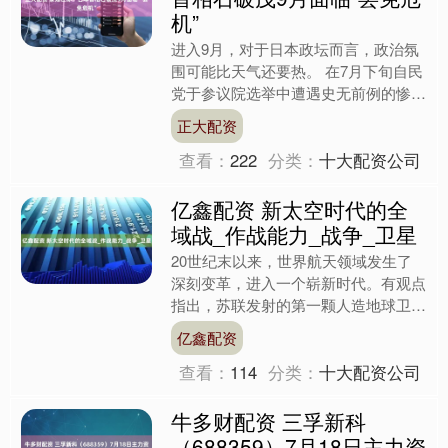
机”
进入9月，对于日本政坛而言，政治氛
围可能比天气还要热。 在7月下旬自民
党于参议院选举中遭遇史无前例的惨败
后，首相石破茂所在的自民党内关
正大配资
于“罢免石破茂”的追责声音....
查看：
222
分类：
十大配资公司
亿鑫配资 新太空时代的全
域战_作战能力_战争_卫星
20世纪末以来，世界航天领域发生了
深刻变革，进入一个崭新时代。有观点
指出，苏联发射的第一颗人造地球卫星
标志着第一太空时代的到来，这个以冷
亿鑫配资
战对抗为主要特征的人类太....
查看：
114
分类：
十大配资公司
牛多财配资 三孚新科
（688359）7月18日主力资