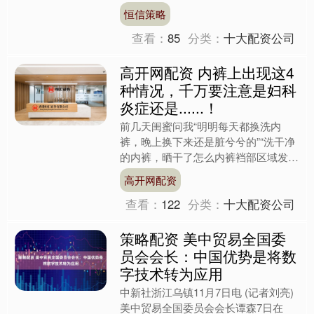
恒信策略
查看：
85
分类：
十大配资公司
高开网配资 内裤上出现这4
种情况，千万要注意是妇科
炎症还是......！
前几天闺蜜问我“明明每天都换洗内
裤，晚上换下来还是脏兮兮的”“洗干净
的内裤，晒干了怎么内裤裆部区域发黄
发硬”，难道是自己患了什么妇科疾病
高开网配资
吗？ 你们是不是也遇到过....
查看：
122
分类：
十大配资公司
策略配资 美中贸易全国委
员会会长：中国优势是将数
字技术转为应用
中新社浙江乌镇11月7日电 (记者刘亮)
美中贸易全国委员会会长谭森7日在