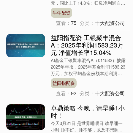
元，同比上升14.8%；归母净利润自去
年同期亏损1368万元变为亏损863万
牛牛配资
元....
查看：
75
分类：
十大配资公司
益阳指配资 工银聚丰混合
A：2025年利润1583.23万
元 净值增长率15.04%
AI基金工银聚丰混合A（011532）披露
2025年年报，2025年基金利润1583.23
万元，加权平均基金份额本期利润
0.1608元。报告期内，基金净值增长
益阳指配资
率....
查看：
92
分类：
十大配资公司
卓鼎策略 今晚，请早睡1小
时！
今天3月21日 是世界睡眠日 请早睡一
小时 睡不好、睡不够，以及不想睡，