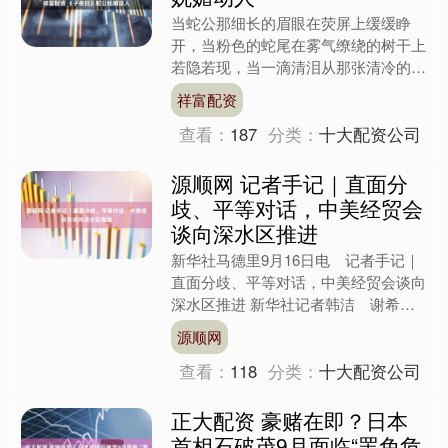
当蛇公那细长的眉眼在荧屏上缓缓睁
开，当粉色的蛇尾在雾气缭绕的树干上
若隐若现，当一滴清泪从那张清冷的面
容滑落——我们仿佛能嗅到从屏幕那端
祥富配资
弥漫而来的妖气，浓烈、诡异....
查看：
187
分类：
十大配资公司
源顺网 记者手记｜直面分
歧、平等对话，中美经贸会
谈向深水区推进
新华社马德里9月16日电 记者手记｜
直面分歧、平等对话，中美经贸会谈向
深水区推进 新华社记者韩洁 谢希
瑶 陈斌杰 9月14日，中美双方在西班
源顺网
牙马德里就有关经贸问....
查看：
118
分类：
十大配资公司
正大配资 豪赌在即？日本
首相石破茂9月面临“罢免危