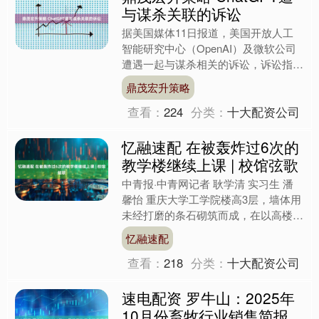
与谋杀关联的诉讼
据美国媒体11日报道，美国开放人工
智能研究中心（OpenAI）及微软公司
遭遇一起与谋杀相关的诉讼，诉讼指控
OpenAI的人工智能聊天机器人
鼎茂宏升策略
ChatGPT“加剧用....
查看：
224
分类：
十大配资公司
忆融速配 在被轰炸过6次的
教学楼继续上课 | 校馆弦歌
中青报·中青网记者 耿学清 实习生 潘
馨怡 重庆大学工学院楼高3层，墙体用
未经打磨的条石砌筑而成，在以高楼耸
立闻名的山城重庆并不突出，却是重庆
忆融速配
大学的精神象征之一....
查看：
218
分类：
十大配资公司
速电配资 罗牛山：2025年
10月份畜牧行业销售简报