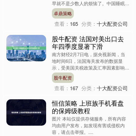
早就不是少数人的烦恼了。中国睡眠研
究会发布的《2025中国睡眠健康研究
卓鼎策略
白皮书》显示，参与....
查看：
165
分类：
十大配资公司
股牛配资 法国对美出口去
年四季度显著下滑
南方财经2月7日电，据央视新闻，当
地时间6日，法国海关发布的数据显
示，受美国关税政策及汇率因素影响，
2025年第四季度法国对美国出口下滑
股牛配资
趋势明显加剧。数据显示，....
查看：
167
分类：
十大配资公司
恒信策略 上班族手机看盘
的保姆级教程
图片 本站仅提供存储服务，所有内容
均由用户发布，如发现有害或侵权内
容，请点击举报。....