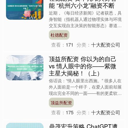
能 “杭州六小龙”融资不断
近期，《每日经济新闻》记者获悉，具
身智能（指机器人通过物理实体与环境
交互实现自主决策的智能形态）赛道迎
来新一轮融资高潮。 7月9日，具身智
杜德配资
能机器人公司星海图官宣....
查看：
171
分类：
十大配资公司
顶益所配资 你以为的自己
vs 情人眼中的你——紫微
主星大揭秘！（上）
俗话说：“情人眼里出西施。” 很多人在
外人面前是一个样子，在爱人面前却展
现出完全不同的一面——有的更柔软，
有的更任性，有的甚至判若两人。 那
顶益所配资
么，从紫微斗数的角度....
查看：
175
分类：
十大配资公司
鼎茂宏升策略 ChatGPT遭