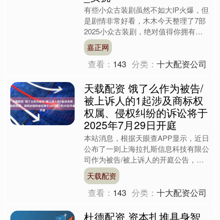
有些小众古装剧虽然不如大IP火爆，但
是剧情非常好看，木木今天整理了7部
2025小众古装剧，绝对值得你拥有！
1. 《似锦》主演：景甜、张晚意 介
嘉正网
绍：这是一部女主....
查看：
143
分类：
十大配资公司
天载配资 饿了么作为被告/
被上诉人的1起涉及商标权
权属、侵权纠纷的诉讼将于
2025年7月29日开庭
本站消息，根据天眼查APP显示，近日
公布了一则上海拉扎斯信息科技有限公
司作为被告/被上诉人的开庭公告，详
细内容如下： 案号：（2025）沪0117
天载配资
民初15471....
查看：
143
分类：
十大配资公司
杜德配资 资本扎堆具身智