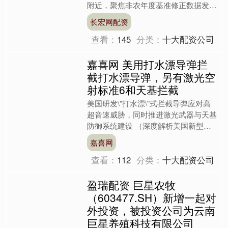
附近，聚焦非农年度基准修正数据发
布） 汇通财经APP讯——周二（北京
长宏网配资
时间9月9日）亚市早盘....
查看：
145
分类：
十大配资公司
嘉喜网 美用打水漂导弹拦
截打水漂导弹，另有激光空
射标准6和天基拦截
美国研发\"打水漂\"式拦截导弹应对高
超音速威胁，同时推进激光武器与天基
防御系统建设 （深度解析美国新型防
御体系的技术突破与战略意义） 一、
嘉喜网
高超音速武器速度特性....
查看：
112
分类：
十大配资公司
盈瑞配资 巨星农牧
（603477.SH）新增一起对
外投资，被投资公司为云南
巨星养殖科技有限公司