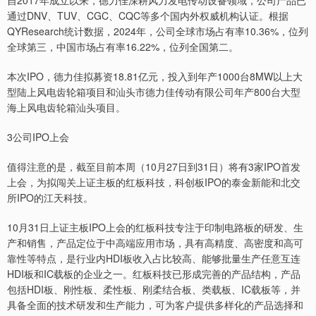
自2017年成立以来，德力佳深耕风力发电传动设备领域，公司产品已
通过DNV、TUV、CGC、CQC等多个国内外权威机构认证。根据
QYResearch统计数据，2024年，公司全球市场占有率10.36%，位列
全球第三，中国市场占有率16.22%，位列全国第二。
本次IPO，德力佳拟募资18.81亿元，投入到年产1000台8MW以上大
型陆上风电齿轮箱项目和汕头市德力佳传动有限公司年产800台大型
海上风电齿轮箱汕头项目。
3公司IPO上会
值得注意的是，截至目前本周（10月27日到31日）将有3家IPO首发
上会，为拟闯关上证主板的红板科技，科创板IPO的泰金新能和北交
所IPO的江天科技。
10月31日上证主板IPO上会的红板科技专注于印制电路板的研发、生
产和销售，产品定位于中高端应用市场，具有高精度、高密度和高可
靠性等特点，是行业内HDI板收入占比较高、能够批量生产任意互连
HDI板和IC载板的企业之一。红板科技已形成完善的产品结构，产品
包括HDI板、刚性板、柔性板、刚柔结合板、类载板、IC载板等，并
具备全面的技术研发和生产能力，可为客户提供多样化的产品选择和