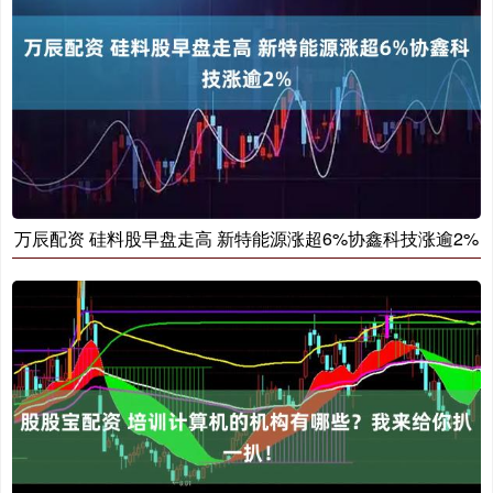
万辰配资 硅料股早盘走高 新特能源涨超6%协鑫科技涨逾2%